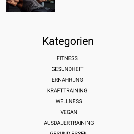
Kategorien
FITNESS
36
GESUNDHEIT
15
ERNÄHRUNG
12
KRAFTTRAINING
12
WELLNESS
6
VEGAN
4
AUSDAUERTRAINING
4
GESUND ESSEN
4