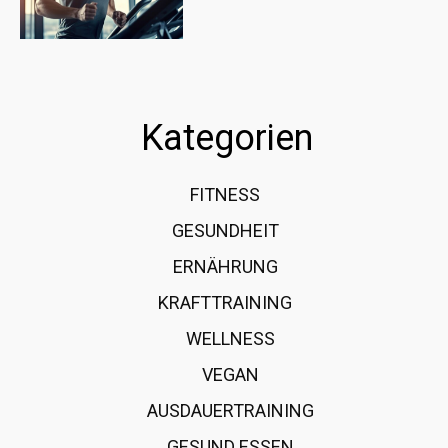
Kategorien
FITNESS
36
GESUNDHEIT
15
ERNÄHRUNG
12
KRAFTTRAINING
12
WELLNESS
6
VEGAN
4
AUSDAUERTRAINING
4
GESUND ESSEN
4