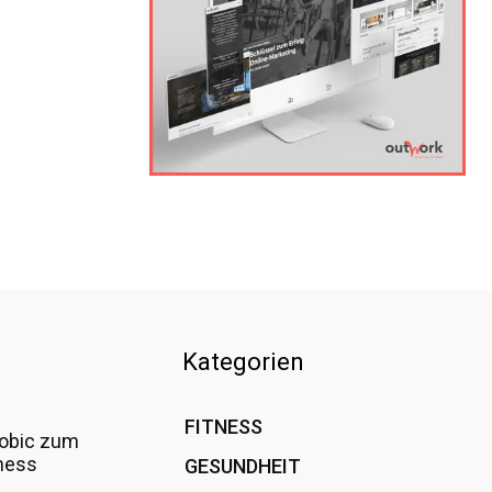
Kategorien
FITNESS
36
obic zum
ness
GESUNDHEIT
15