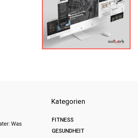
Kategorien
FITNESS
36
ater: Was
GESUNDHEIT
15