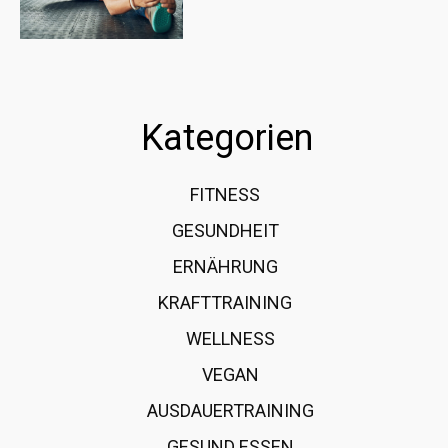
Kategorien
FITNESS
36
GESUNDHEIT
15
ERNÄHRUNG
12
KRAFTTRAINING
12
WELLNESS
6
VEGAN
4
AUSDAUERTRAINING
4
GESUND ESSEN
4