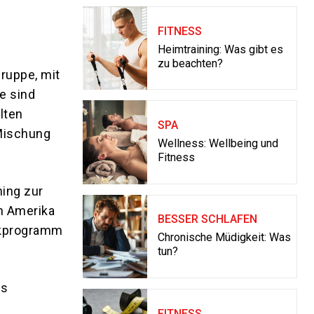
FITNESS
Heimtraining: Was gibt es
zu beachten?
ruppe, mit
e sind
lten
SPA
 Mischung
Wellness: Wellbeing und
Fitness
ning zur
in Amerika
BESSER SCHLAFEN
ikprogramm
Chronische Müdigkeit: Was
tun?
es
FITNESS