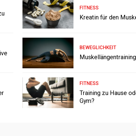
FITNESS
zu
Kreatin für den Musk
BEWEGLICHKEIT
ive
Muskellängentrainin
FITNESS
er
Training zu Hause od
Gym?