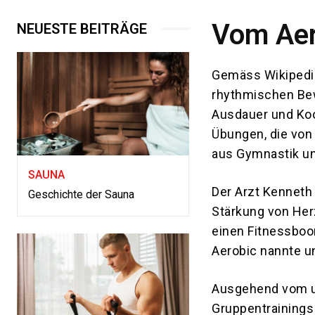
Vom Aer
NEUESTE BEITRÄGE
Gemäss Wikipedia 
rhythmischen Be
Ausdauer und Koo
Übungen, die von
aus Gymnastik un
SAUNA
Der Arzt Kenneth 
Geschichte der Sauna
Stärkung von Herz
einen Fitnessboo
Aerobic nannte u
Ausgehend vom u
Gruppentrainings 