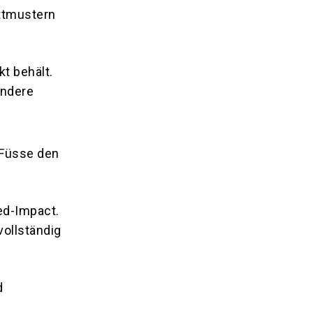
ittmustern
t behält.
ondere
 Füsse den
ed-Impact.
vollständig
d