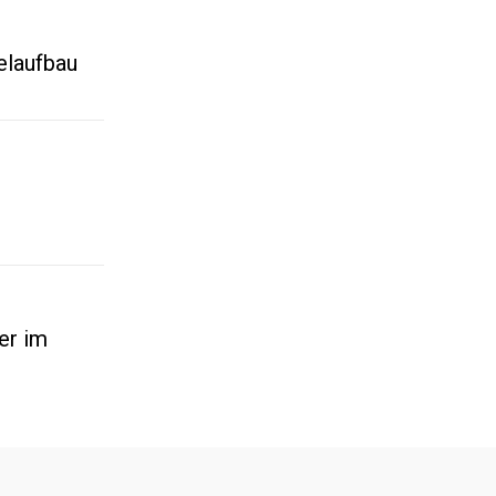
elaufbau
g
er im