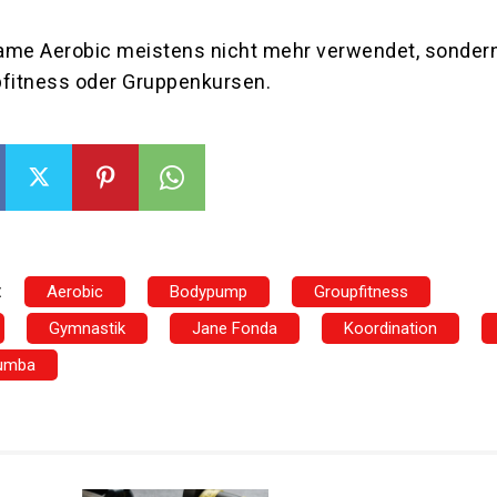
ame Aerobic meistens nicht mehr verwendet, sonder
pfitness oder Gruppenkursen.
:
Aerobic
Bodypump
Groupfitness
Gymnastik
Jane Fonda
Koordination
umba